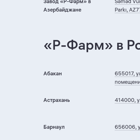
Завод «Р-Фарм» в
Səməd Vurğ
Азербайджане
Parkı, AZ7
«Р-Фарм» в Р
Абакан
655017, у
помещени
Астрахань
414000, 
Барнаул
656006, у