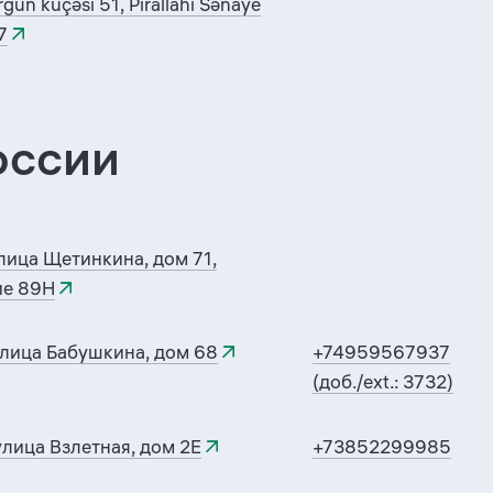
un küçəsi 51, Pirallahı Sənaye
7
оссии
лица Щетинкина, дом 71,
е 89Н
улица Бабушкина, дом 68
+74959567937
(доб./ext.: 3732)
лица Взлетная, дом 2Е
+73852299985