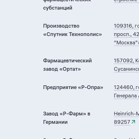
субстанций
Производство
109316, г
«Спутник Технополис»
просп., 4
“Москва”
Фармацевтический
157092, К
завод «Ортат»
Сусанинс
Предприятие «Р-Опра»
124460, г
Генерала А
Завод «Р-Фарм» в
Heinrich-M
Германии
89257