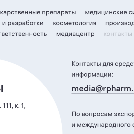
карственные препараты
медицинские с
 и разработки
косметология
произво
тветственность
медиацентр
контакты
Контакты для средс
информации:
ы
media@rpharm.
111, к. 1,
По вопросам экспо
и международного 