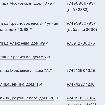
лица Московская, дом 107Б
+74959567937
(доб.: 3333)
лица Красноармейская / улица
+74959567937
оля, дом 43/68
(доб./ext.: 3030)
лица Алексеева, дом 49
+73912788875
лица Кравченко, дом 55
улица Можаевская, дом 7А
+74712584925
лица Ленина, дом 11
+74742277236
лица Дзержинского, дом 17Б
+74959567937
(доб./ext.: 3741)