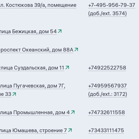
л. Костюкова 39/а, помещение
+7-495-956-79-37
(доб./ext. 3574)
лица Бежицкая, дом 54
проспект Океанский, дом 88А
лица Суздальская, дом 11
+74922522758
лица Пугачевская, дом 7Г,
+74959567937
е 33
(доб./ext.: 3172)
улица Промышленная, дом 4
+74732611558
улица Юмашева, строение 7
+73433111475