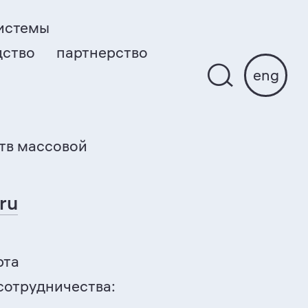
истемы
дство
партнерство
eng
тв массовой
ru
рта
сотрудничества: