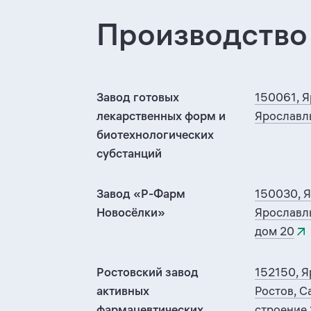
Производство
Завод готовых
150061, Я
лекарственных форм и
Ярославль
биотехнологических
субстанций
Завод «Р-Фарм
150030, Я
Новосёлки»
Ярославль
дом 20
Ростовский завод
152150, Я
активных
Ростов, С
фармацевтических
строение 