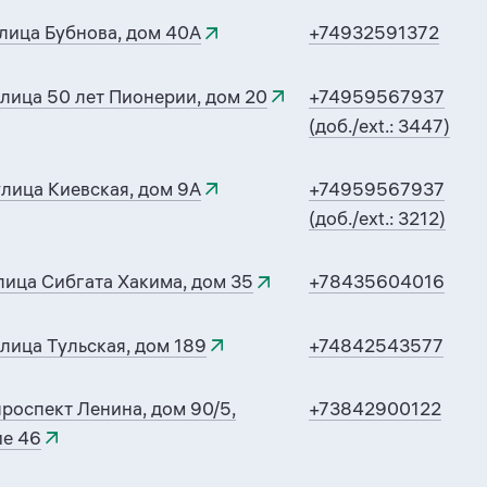
лица Бубнова, дом 40А
+74932591372
лица 50 лет Пионерии, дом 20
+74959567937
(доб./ext.: 3447)
лица Киевская, дом 9А
+74959567937
(доб./ext.: 3212)
лица Сибгата Хакима, дом 35
+78435604016
лица Тульская, дом 189
+74842543577
роспект Ленина, дом 90/5,
+73842900122
е 46