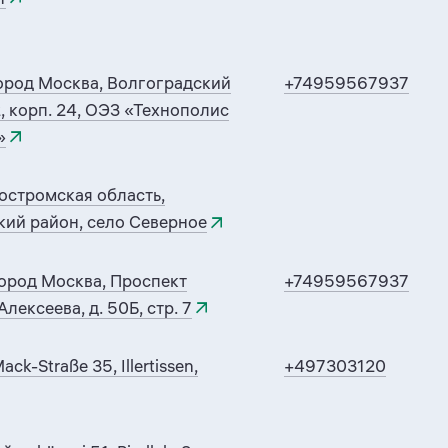
ород Москва, Волгоградский
+74959567937
2, корп. 24, ОЭЗ «Технополис
»
остромская область,
кий район, село Северное
ород Москва, Проспект
+74959567937
лексеева, д. 50Б, стр. 7
ack-Straße 35, Illertissen,
+497303120