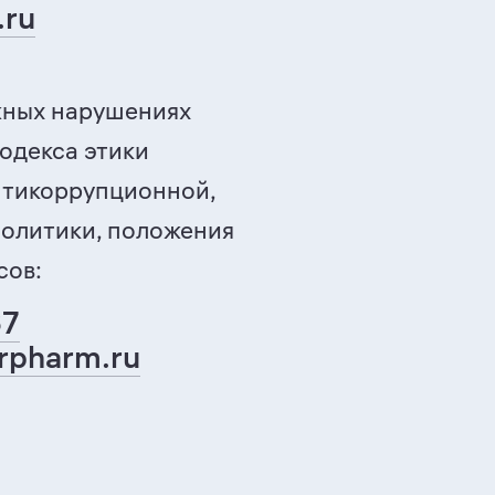
.ru
жных нарушениях
кодекса этики
нтикоррупционной,
олитики, положения
сов:
67
rpharm.ru